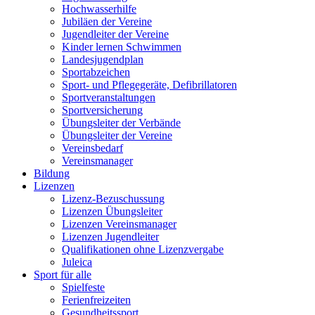
Hochwasserhilfe
Jubiläen der Vereine
Jugendleiter der Vereine
Kinder lernen Schwimmen
Landesjugendplan
Sportabzeichen
Sport- und Pflegegeräte, Defibrillatoren
Sportveranstaltungen
Sportversicherung
Übungsleiter der Verbände
Übungsleiter der Vereine
Vereinsbedarf
Vereinsmanager
Bildung
Lizenzen
Lizenz-Bezuschussung
Lizenzen Übungsleiter
Lizenzen Vereinsmanager
Lizenzen Jugendleiter
Qualifikationen ohne Lizenzvergabe
Juleica
Sport für alle
Spielfeste
Ferienfreizeiten
Gesundheitssport