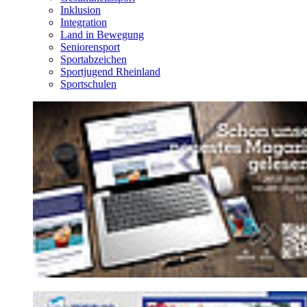
Inklusion
Integration
Land in Bewegung
Seniorensport
Sportabzeichen
Sportjugend Rheinland
Sportschulen