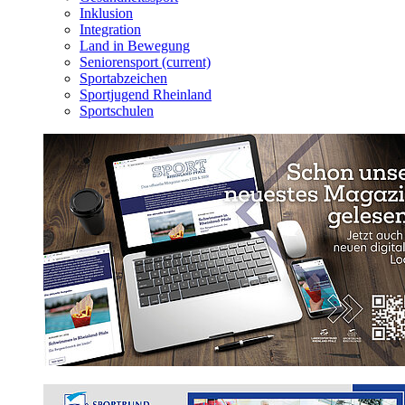
Inklusion
Integration
Land in Bewegung
Seniorensport
(current)
Sportabzeichen
Sportjugend Rheinland
Sportschulen