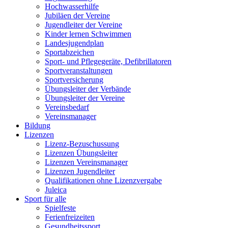
Hochwasserhilfe
Jubiläen der Vereine
Jugendleiter der Vereine
Kinder lernen Schwimmen
Landesjugendplan
Sportabzeichen
Sport- und Pflegegeräte, Defibrillatoren
Sportveranstaltungen
Sportversicherung
Übungsleiter der Verbände
Übungsleiter der Vereine
Vereinsbedarf
Vereinsmanager
Bildung
Lizenzen
Lizenz-Bezuschussung
Lizenzen Übungsleiter
Lizenzen Vereinsmanager
Lizenzen Jugendleiter
Qualifikationen ohne Lizenzvergabe
Juleica
Sport für alle
Spielfeste
Ferienfreizeiten
Gesundheitssport