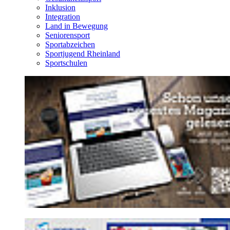
Inklusion
Integration
Land in Bewegung
Seniorensport
Sportabzeichen
Sportjugend Rheinland
Sportschulen