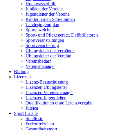
Hochwasserhilfe
Jubiläen der Vereine
Jugendleiter der Vereine
Kinder lernen Schwimmen
Landesjugendplan
Sportabzeichen
Sport- und Pflegegeräte, Defibrillatoren
Sportveranstaltungen
Sportversicherung
Übungsleiter der Verbände
Übungsleiter der Vereine
Vereinsbedarf
Vereinsmanager
Bildung
Lizenzen
Lizenz-Bezuschussung
Lizenzen Übungsleiter
Lizenzen Vereinsmanager
Lizenzen Jugendleiter
Qualifikationen ohne Lizenzvergabe
Juleica
Sport für alle
Spielfeste
Ferienfreizeiten
Gesundheitssport