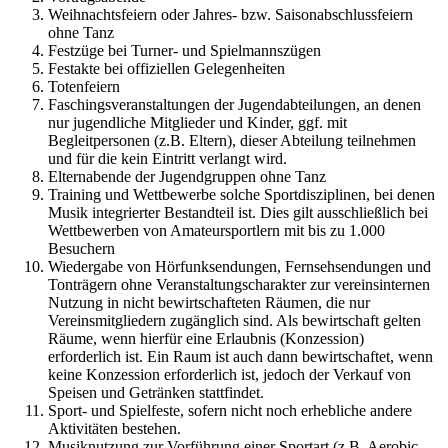
Weihnachtsfeiern oder Jahres- bzw. Saisonabschlussfeiern
ohne Tanz
Festzüge bei Turner- und Spielmannszügen
Festakte bei offiziellen Gelegenheiten
Totenfeiern
Faschingsveranstaltungen der Jugendabteilungen, an denen
nur jugendliche Mitglieder und Kinder, ggf. mit
Begleitpersonen (z.B. Eltern), dieser Abteilung teilnehmen
und für die kein Eintritt verlangt wird.
Elternabende der Jugendgruppen ohne Tanz
Training und Wettbewerbe solche Sportdisziplinen, bei denen
Musik integrierter Bestandteil ist. Dies gilt ausschließlich bei
Wettbewerben von Amateursportlern mit bis zu 1.000
Besuchern
Wiedergabe von Hörfunksendungen, Fernsehsendungen und
Tonträgern ohne Veranstaltungscharakter zur vereinsinternen
Nutzung in nicht bewirtschafteten Räumen, die nur
Vereinsmitgliedern zugänglich sind. Als bewirtschaft gelten
Räume, wenn hierfür eine Erlaubnis (Konzession)
erforderlich ist. Ein Raum ist auch dann bewirtschaftet, wenn
keine Konzession erforderlich ist, jedoch der Verkauf von
Speisen und Getränken stattfindet.
Sport- und Spielfeste, sofern nicht noch erhebliche andere
Aktivitäten bestehen.
Musiknutzung zur Vorführung einer Sportart (z.B. Aerobic,