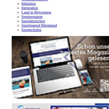
Inklusion
Integration
Land in Bewegung
Seniorensport
Sportabzeichen
Sportjugend Rheinland
Sportschulen