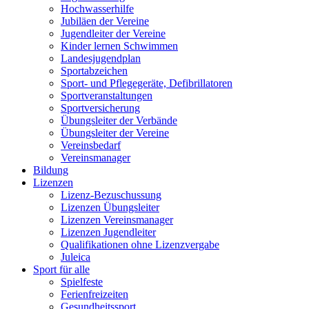
Hochwasserhilfe
Jubiläen der Vereine
Jugendleiter der Vereine
Kinder lernen Schwimmen
Landesjugendplan
Sportabzeichen
Sport- und Pflegegeräte, Defibrillatoren
Sportveranstaltungen
Sportversicherung
Übungsleiter der Verbände
Übungsleiter der Vereine
Vereinsbedarf
Vereinsmanager
Bildung
Lizenzen
Lizenz-Bezuschussung
Lizenzen Übungsleiter
Lizenzen Vereinsmanager
Lizenzen Jugendleiter
Qualifikationen ohne Lizenzvergabe
Juleica
Sport für alle
Spielfeste
Ferienfreizeiten
Gesundheitssport