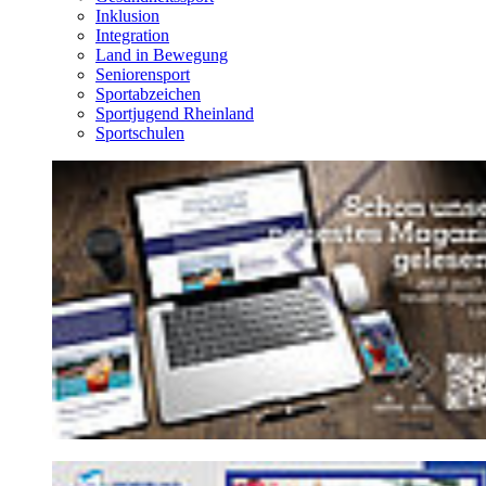
Inklusion
Integration
Land in Bewegung
Seniorensport
Sportabzeichen
Sportjugend Rheinland
Sportschulen