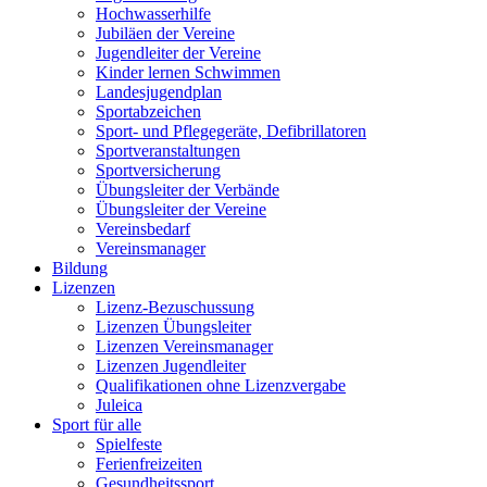
Hochwasserhilfe
Jubiläen der Vereine
Jugendleiter der Vereine
Kinder lernen Schwimmen
Landesjugendplan
Sportabzeichen
Sport- und Pflegegeräte, Defibrillatoren
Sportveranstaltungen
Sportversicherung
Übungsleiter der Verbände
Übungsleiter der Vereine
Vereinsbedarf
Vereinsmanager
Bildung
Lizenzen
Lizenz-Bezuschussung
Lizenzen Übungsleiter
Lizenzen Vereinsmanager
Lizenzen Jugendleiter
Qualifikationen ohne Lizenzvergabe
Juleica
Sport für alle
Spielfeste
Ferienfreizeiten
Gesundheitssport