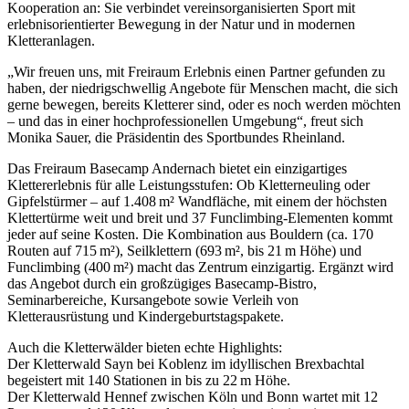
Kooperation an: Sie verbindet vereinsorganisierten Sport mit
erlebnisorientierter Bewegung in der Natur und in modernen
Kletteranlagen.
„Wir freuen uns, mit Freiraum Erlebnis einen Partner gefunden zu
haben, der niedrigschwellig Angebote für Menschen macht, die sich
gerne bewegen, bereits Kletterer sind, oder es noch werden möchten
– und das in einer hochprofessionellen Umgebung“, freut sich
Monika Sauer, die Präsidentin des Sportbundes Rheinland.
Das Freiraum Basecamp Andernach bietet ein einzigartiges
Klettererlebnis für alle Leistungsstufen: Ob Kletterneuling oder
Gipfelstürmer – auf 1.408 m² Wandfläche, mit einem der höchsten
Klettertürme weit und breit und 37 Funclimbing‑Elementen kommt
jeder auf seine Kosten. Die Kombination aus Bouldern (ca. 170
Routen auf 715 m²), Seilklettern (693 m², bis 21 m Höhe) und
Funclimbing (400 m²) macht das Zentrum einzigartig. Ergänzt wird
das Angebot durch ein großzügiges Basecamp‑Bistro,
Seminarbereiche, Kursangebote sowie Verleih von
Kletterausrüstung und Kindergeburtstagspakete.
Auch die Kletterwälder bieten echte Highlights:
Der Kletterwald Sayn bei Koblenz im idyllischen Brexbachtal
begeistert mit 140 Stationen in bis zu 22 m Höhe.
Der Kletterwald Hennef zwischen Köln und Bonn wartet mit 12