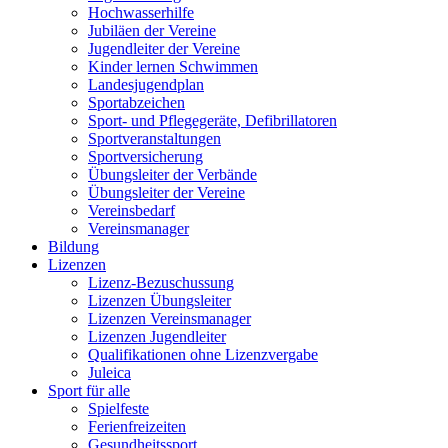
Hochwasserhilfe
Jubiläen der Vereine
Jugendleiter der Vereine
Kinder lernen Schwimmen
Landesjugendplan
Sportabzeichen
Sport- und Pflegegeräte, Defibrillatoren
Sportveranstaltungen
Sportversicherung
Übungsleiter der Verbände
Übungsleiter der Vereine
Vereinsbedarf
Vereinsmanager
Bildung
Lizenzen
Lizenz-Bezuschussung
Lizenzen Übungsleiter
Lizenzen Vereinsmanager
Lizenzen Jugendleiter
Qualifikationen ohne Lizenzvergabe
Juleica
Sport für alle
Spielfeste
Ferienfreizeiten
Gesundheitssport