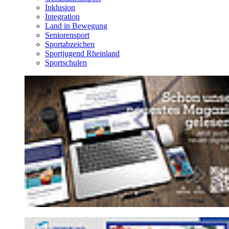
Inklusion
Integration
Land in Bewegung
Seniorensport
Sportabzeichen
Sportjugend Rheinland
Sportschulen