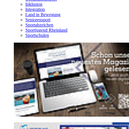
Inklusion
Integration
Land in Bewegung
Seniorensport
Sportabzeichen
Sportjugend Rheinland
Sportschulen