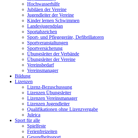
Hochwasserhilfe
Jubiläen der Vereine
Jugendleiter der Vereine
Kinder lernen Schwimmen
Landesjugendplan
Sportabzeichen
Sport- und Pflegegeräte, Defibrillatoren
Sportveranstaltungen
Sportversicherung
Übungsleiter der Verbände
Übungsleiter der Vereine
Vereinsbedarf
Vereinsmanager
Bildung
Lizenzen
Lizenz-Bezuschussung
Lizenzen Übungsleiter
Lizenzen Vereinsmanager
Lizenzen Jugendleiter
Qualifikationen ohne Lizenzvergabe
Juleica
Sport für alle
Spielfeste
Ferienfreizeiten
Gesundheitssport