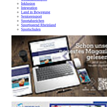
Inklusion
Integration
Land in Bewegung
Seniorensport
Sportabzeichen
Sportjugend Rheinland
Sportschulen