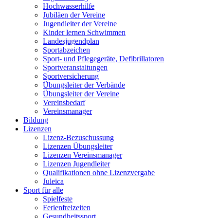
Hochwasserhilfe
Jubiläen der Vereine
Jugendleiter der Vereine
Kinder lernen Schwimmen
Landesjugendplan
Sportabzeichen
Sport- und Pflegegeräte, Defibrillatoren
Sportveranstaltungen
Sportversicherung
Übungsleiter der Verbände
Übungsleiter der Vereine
Vereinsbedarf
Vereinsmanager
Bildung
Lizenzen
Lizenz-Bezuschussung
Lizenzen Übungsleiter
Lizenzen Vereinsmanager
Lizenzen Jugendleiter
Qualifikationen ohne Lizenzvergabe
Juleica
Sport für alle
Spielfeste
Ferienfreizeiten
Gesundheitssport