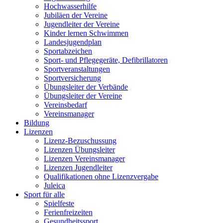
Hochwasserhilfe
Jubiläen der Vereine
Jugendleiter der Vereine
Kinder lernen Schwimmen
Landesjugendplan
Sportabzeichen
Sport- und Pflegegeräte, Defibrillatoren
Sportveranstaltungen
Sportversicherung
Übungsleiter der Verbände
Übungsleiter der Vereine
Vereinsbedarf
Vereinsmanager
Bildung
Lizenzen
Lizenz-Bezuschussung
Lizenzen Übungsleiter
Lizenzen Vereinsmanager
Lizenzen Jugendleiter
Qualifikationen ohne Lizenzvergabe
Juleica
Sport für alle
Spielfeste
Ferienfreizeiten
Gesundheitssport