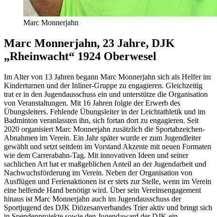
Marc Monnerjahn
Marc Monnerjahn, 23 Jahre, DJK
„Rheinwacht“ 1924 Oberwesel
Im Alter von 13 Jahren begann Marc Monnerjahn sich als Helfer im
Kinderturnen und der Inliner-Gruppe zu engagieren. Gleichzeitig
trat er in den Jugendausschuss ein und unterstütze die Organisation
von Veranstaltungen. Mit 16 Jahren folgte der Erwerb des
Übungsleiters. Fehlende Übungsleiter in der Leichtathletik und im
Badminton veranlassten ihn, sich fortan dort zu engagieren. Seit
2020 organisiert Marc Monnerjahn zusätzlich die Sportabzeichen-
Abnahmen im Verein. Ein Jahr später wurde er zum Jugendleiter
gewählt und setzt seitdem im Vorstand Akzente mit neuen Formaten
wie dem Carrerabahn-Tag. Mit innovativen Ideen und seiner
sachlichen Art hat er maßgeblichen Anteil an der Jugendarbeit und
Nachwuchsförderung im Verein. Neben der Organisation von
Ausflügen und Ferienaktionen ist er stets zur Stelle, wenn im Verein
eine helfende Hand benötigt wird. Über sein Vereinsengagement
hinaus ist Marc Monnerjahn auch im Jugendausschuss der
Sportjugend des DJK Diözesanverbandes Trier aktiv und bringt sich
in Spendenprojekte sowie den Jugendaward der DJK ein.