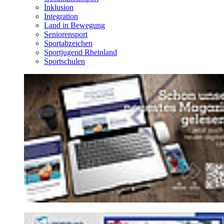
Inklusion
Integration
Land in Bewegung
Seniorensport
Sportabzeichen
Sportjugend Rheinland
Sportschulen