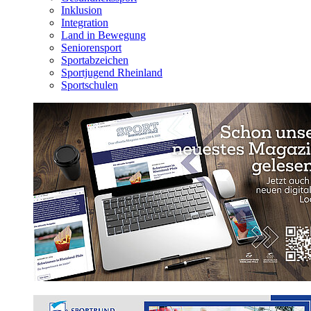
Inklusion
Integration
Land in Bewegung
Seniorensport
Sportabzeichen
Sportjugend Rheinland
Sportschulen