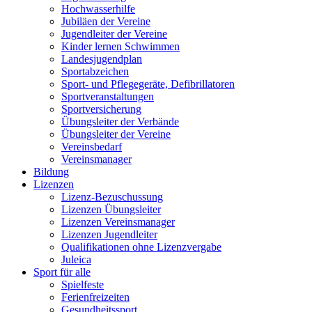
Hochwasserhilfe
Jubiläen der Vereine
Jugendleiter der Vereine
Kinder lernen Schwimmen
Landesjugendplan
Sportabzeichen
Sport- und Pflegegeräte, Defibrillatoren
Sportveranstaltungen
Sportversicherung
Übungsleiter der Verbände
Übungsleiter der Vereine
Vereinsbedarf
Vereinsmanager
Bildung
Lizenzen
Lizenz-Bezuschussung
Lizenzen Übungsleiter
Lizenzen Vereinsmanager
Lizenzen Jugendleiter
Qualifikationen ohne Lizenzvergabe
Juleica
Sport für alle
Spielfeste
Ferienfreizeiten
Gesundheitssport