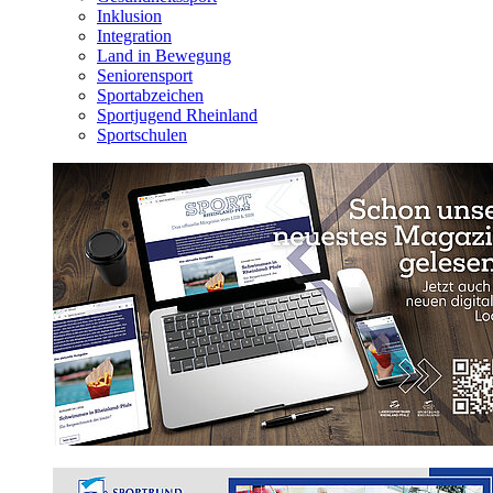
Inklusion
Integration
Land in Bewegung
Seniorensport
Sportabzeichen
Sportjugend Rheinland
Sportschulen