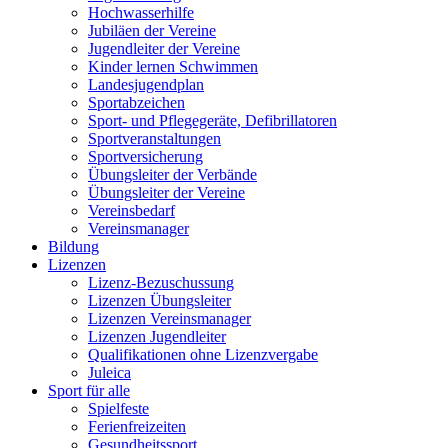
Hochwasserhilfe
Jubiläen der Vereine
Jugendleiter der Vereine
Kinder lernen Schwimmen
Landesjugendplan
Sportabzeichen
Sport- und Pflegegeräte, Defibrillatoren
Sportveranstaltungen
Sportversicherung
Übungsleiter der Verbände
Übungsleiter der Vereine
Vereinsbedarf
Vereinsmanager
Bildung
Lizenzen
Lizenz-Bezuschussung
Lizenzen Übungsleiter
Lizenzen Vereinsmanager
Lizenzen Jugendleiter
Qualifikationen ohne Lizenzvergabe
Juleica
Sport für alle
Spielfeste
Ferienfreizeiten
Gesundheitssport