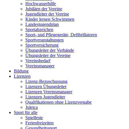
Hochwasserhilfe
Jubiläen der Vereine
Jugendleiter der Vereine
Kinder lernen Schwimmen
Landesjugendplan
Sportabzeichen
Sport- und Pflegegeräte, Defibrillatoren
Sportveranstaltungen
Sportversicherung
Übungsleiter der Verbände
Übungsleiter der Vereine
Vereinsbedarf
Vereinsmanager
Bildung
Lizenzen
Lizenz-Bezuschussung
Lizenzen Übungsleiter
Lizenzen Vereinsmanager
Lizenzen Jugendleiter
Qualifikationen ohne Lizenzvergabe
Juleica
Sport für alle
Spielfeste
Ferienfreizeiten
Gesundheitssport