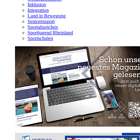
Inklusion
Integration
Land in Bewegung
Seniorensport
Sportabzeichen
Sportjugend Rheinland
Sportschulen