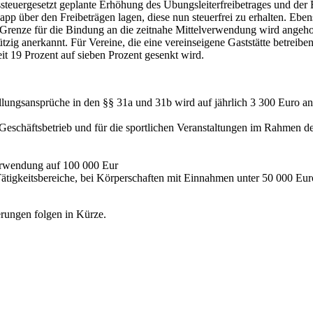
ssteuergesetzt geplante Erhöhung des Übungsleiterfreibetrages und der
app über den Freibeträgen lagen, diese nun steuerfrei zu erhalten. Ebe
 Grenze für die Bindung an die zeitnahe Mittelverwendung wird angehob
ig anerkannt. Für Vereine, die eine vereinseigene Gaststätte betreiben,
 19 Prozent auf sieben Prozent gesenkt wird.
ungsansprüche in den §§ 31a und 31b wird auf jährlich 3 300 Euro ang
n Geschäftsbetrieb und für die sportlichen Veranstaltungen im Rahmen
verwendung auf 100 000 Eur
ätigkeitsbereiche, bei Körperschaften mit Einnahmen unter 50 000 Eur
rungen folgen in Kürze.