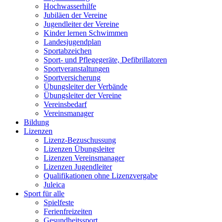
Hochwasserhilfe
Jubiläen der Vereine
Jugendleiter der Vereine
Kinder lernen Schwimmen
Landesjugendplan
Sportabzeichen
Sport- und Pflegegeräte, Defibrillatoren
Sportveranstaltungen
Sportversicherung
Übungsleiter der Verbände
Übungsleiter der Vereine
Vereinsbedarf
Vereinsmanager
Bildung
Lizenzen
Lizenz-Bezuschussung
Lizenzen Übungsleiter
Lizenzen Vereinsmanager
Lizenzen Jugendleiter
Qualifikationen ohne Lizenzvergabe
Juleica
Sport für alle
Spielfeste
Ferienfreizeiten
Gesundheitssport