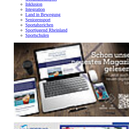
Inklusion
Integration
Land in Bewegung
Seniorensport
Sportabzeichen
Sportjugend Rheinland
Sportschulen