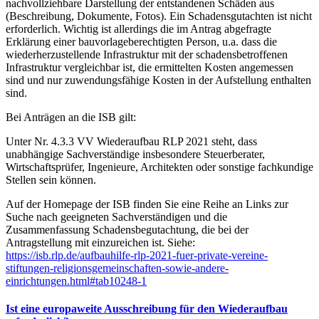
nachvollziehbare Darstellung der entstandenen Schäden aus
(Beschreibung, Dokumente, Fotos). Ein Schadensgutachten ist nicht
erforderlich. Wichtig ist allerdings die im Antrag abgefragte
Erklärung einer bauvorlageberechtigten Person, u.a. dass die
wiederherzustellende Infrastruktur mit der schadensbetroffenen
Infrastruktur vergleichbar ist, die ermittelten Kosten angemessen
sind und nur zuwendungsfähige Kosten in der Aufstellung enthalten
sind.
Bei Anträgen an die ISB gilt:
Unter Nr. 4.3.3 VV Wiederaufbau RLP 2021 steht, dass
unabhängige Sachverständige insbesondere Steuerberater,
Wirtschaftsprüfer, Ingenieure, Architekten oder sonstige fachkundige
Stellen sein können.
Auf der Homepage der ISB finden Sie eine Reihe an Links zur
Suche nach geeigneten Sachverständigen und die
Zusammenfassung Schadensbegutachtung, die bei der
Antragstellung mit einzureichen ist. Siehe:
https://isb.rlp.de/aufbauhilfe-rlp-2021-fuer-private-vereine-
stiftungen-religionsgemeinschaften-sowie-andere-
einrichtungen.html#tab10248-1
Ist eine europaweite Ausschreibung für den Wiederaufbau