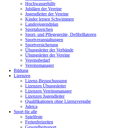
Hochwasserhilfe
Jubiläen der Vereine
Jugendleiter der Vereine
Kinder lernen Schwimmen
Landesjugendplan
Sportabzeichen
Sport- und Pflegegeräte, Defibrillatoren
Sportveranstaltungen
Sportversicherung
Übungsleiter der Verbände
Übungsleiter der Vereine
Vereinsbedarf
Vereinsmanager
Bildung
Lizenzen
Lizenz-Bezuschussung
Lizenzen Übungsleiter
Lizenzen Vereinsmanager
Lizenzen Jugendleiter
Qualifikationen ohne Lizenzvergabe
Juleica
Sport für alle
Spielfeste
Ferienfreizeiten
Gesundheitssport