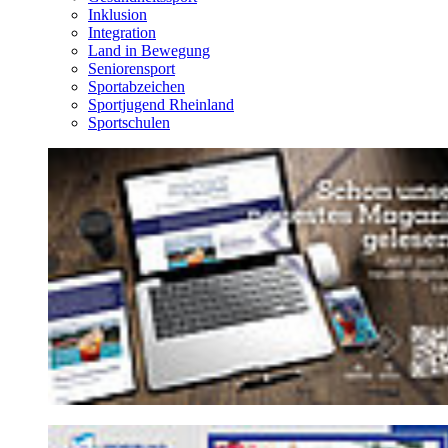
Inklusion
Integration
Land in Bewegung
Seniorensport
Sportabzeichen
Sportjugend Rheinland
Sportschulen