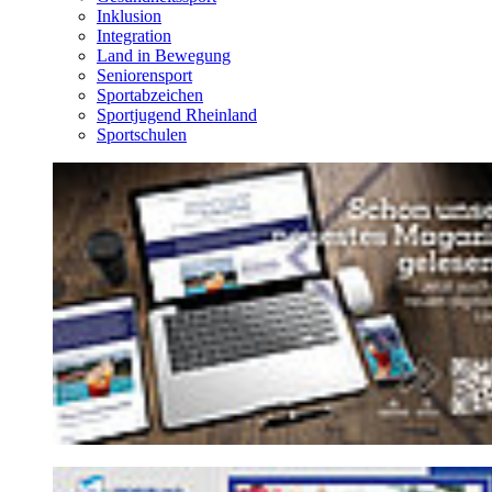
Inklusion
Integration
Land in Bewegung
Seniorensport
Sportabzeichen
Sportjugend Rheinland
Sportschulen