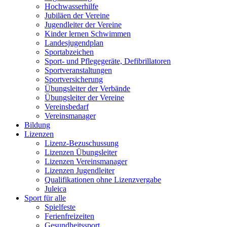
Hochwasserhilfe
Jubiläen der Vereine
Jugendleiter der Vereine
Kinder lernen Schwimmen
Landesjugendplan
Sportabzeichen
Sport- und Pflegegeräte, Defibrillatoren
Sportveranstaltungen
Sportversicherung
Übungsleiter der Verbände
Übungsleiter der Vereine
Vereinsbedarf
Vereinsmanager
Bildung
Lizenzen
Lizenz-Bezuschussung
Lizenzen Übungsleiter
Lizenzen Vereinsmanager
Lizenzen Jugendleiter
Qualifikationen ohne Lizenzvergabe
Juleica
Sport für alle
Spielfeste
Ferienfreizeiten
Gesundheitssport