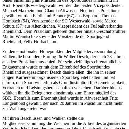
Sauer einstimmig als Präsidentin des Sportbundes Rheinland im
Amt. Ebenfalls wiedergewählt wurden die beiden Vizepräsidenten
Michael Maxheim und Claudia Altwasser. Neu in das Präsidium
gewählt wurden Ferdinand Benner (67) aus Boppard, Thomas
Hombach (54), Vorsitzender der SG Westerwald, sowie Marco
Schütz (57) aus Altenkirchen, Vizepräsident des Fußballverbandes
Rheinland. Dem Präsidium gehören darüber hinaus Geschäftsführer
Martin Weinitschke sowie der Vorsitzende der Sportjugend
Rheinland, Felix Horbach, an.
Zu den emotionalen Höhepunkten der Mitgliederversammlung
zählten die besondere Ehrung für Walter Desch, der nach 28 Jahren
aus dem Präsidium ausschied. Für sein vielfältiges ehrenamtliches
Engagement wurde er mit dem Ehrenbrief des Sportbundes
Rheinland ausgezeichnet. Desch dankte allen, die ihn in seiner
langen Karriere im organisierten Sport begleitet hatten und bat
darum, den Sport weiterhin als Grundinstitution für Gemeinsamkeit,
Vertrauen und Leistungsbereitschaft zu verstehen. Darüber hinaus
wählten ihn die Delegierten einstimmig zum Ehrenmitglied des
SBR. Ebenfalls zum Ehrenmitglied wurde in Abwesenheit Fritz
Langenhorst gewählt, der nach 20 Jahren im Präsidium nicht mehr
zur Wahl angetreten war.
Mit ihren Beschlüssen und Wahlen stellte die
Mitgliederversammlung die Weichen für die Arbeit des organisierten
Sports im Rheinland der kommenden Jahre. Gleichzeitig machte sie