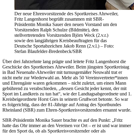
Der neue Ehrenvorsitzende des Sportkreises Ahrweiler,
Fritz Langenhorst begrüßt zusammen mit SBR-
Präsidentin Monika Sauer den neuen Vorstand um den
Vorsitzenden Ralph Schulze (Bildmitte), den
stellvertretenden Vorsitzenden Björn Weck (2.v.r.)
sowie den langjährigen Kreisbeauftragten für das
Deutsche Sportabzeichen Jakob Renn (2.v.l.) – Foto:
Stefan Blaufelder-Bredenbeck/SBR
Über drei Jahrzehnte lang prägte und leitete Fritz Langenhorst die
Geschicke des Sportkreises Ahrweiler. Beim jüngsten Sportkreistag
in Bad Neuenahr-Ahrweiler mit turnusgemäßer Neuwahl trat er
nicht mehr zur Wiederwahl an. Mehr als 50 Vereinsvertreter*innen
und Ehrengäste waren gekommen – nicht zuletzt, um einen Mann
gebührend zu verabschieden, „dessen Gesicht jeder kennt, der mit
Sport im Landkreis zu tun hat“, wie der Landtagsabgeordnete und 1.
Kreisbeigeordnete Horst Gies in seinem Grußwort betonte. So war
es folgerichtig, dass der 81-Jährige auf Antrag des Sportbundes
Rheinland (SBR) zum Ehren-Sportkreisvorsitzenden ernannt wurde.
SBR-Präsidentin Monika Sauer brachte es auf den Punkt: „Fritz
hatte das Ohr immer an den Vereinen vor Ort – er ist und war immer
für den Sport da, ob als Sportkreisvorsitzender oder als