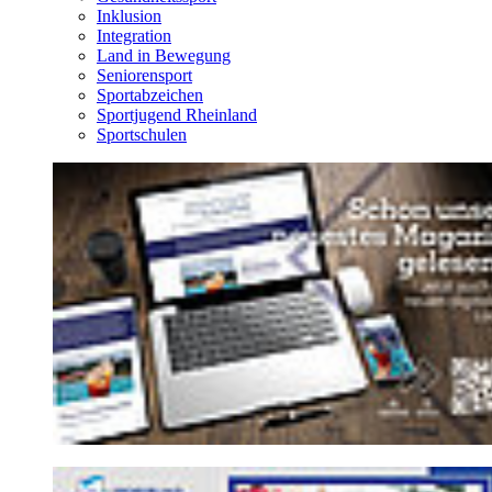
Inklusion
Integration
Land in Bewegung
Seniorensport
Sportabzeichen
Sportjugend Rheinland
Sportschulen