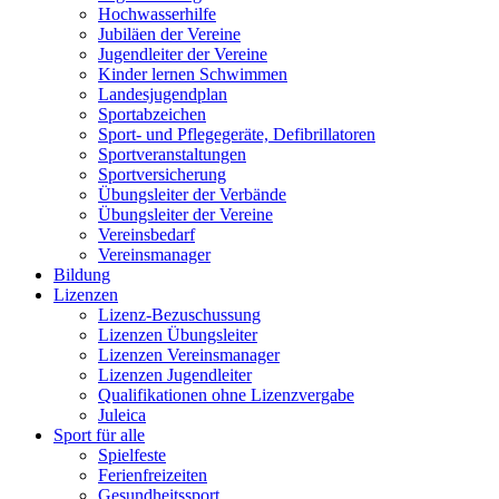
Hochwasserhilfe
Jubiläen der Vereine
Jugendleiter der Vereine
Kinder lernen Schwimmen
Landesjugendplan
Sportabzeichen
Sport- und Pflegegeräte, Defibrillatoren
Sportveranstaltungen
Sportversicherung
Übungsleiter der Verbände
Übungsleiter der Vereine
Vereinsbedarf
Vereinsmanager
Bildung
Lizenzen
Lizenz-Bezuschussung
Lizenzen Übungsleiter
Lizenzen Vereinsmanager
Lizenzen Jugendleiter
Qualifikationen ohne Lizenzvergabe
Juleica
Sport für alle
Spielfeste
Ferienfreizeiten
Gesundheitssport