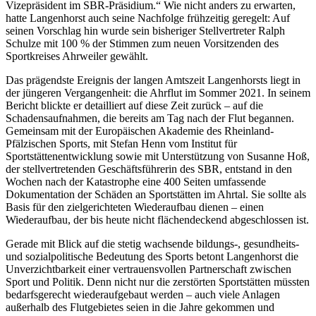
Vizepräsident im SBR-Präsidium.“ Wie nicht anders zu erwarten,
hatte Langenhorst auch seine Nachfolge frühzeitig geregelt: Auf
seinen Vorschlag hin wurde sein bisheriger Stellvertreter Ralph
Schulze mit 100 % der Stimmen zum neuen Vorsitzenden des
Sportkreises Ahrweiler gewählt.
Das prägendste Ereignis der langen Amtszeit Langenhorsts liegt in
der jüngeren Vergangenheit: die Ahrflut im Sommer 2021. In seinem
Bericht blickte er detailliert auf diese Zeit zurück – auf die
Schadensaufnahmen, die bereits am Tag nach der Flut begannen.
Gemeinsam mit der Europäischen Akademie des Rheinland-
Pfälzischen Sports, mit Stefan Henn vom Institut für
Sportstättenentwicklung sowie mit Unterstützung von Susanne Hoß,
der stellvertretenden Geschäftsführerin des SBR, entstand in den
Wochen nach der Katastrophe eine 400 Seiten umfassende
Dokumentation der Schäden an Sportstätten im Ahrtal. Sie sollte als
Basis für den zielgerichteten Wiederaufbau dienen – einen
Wiederaufbau, der bis heute nicht flächendeckend abgeschlossen ist.
Gerade mit Blick auf die stetig wachsende bildungs-, gesundheits-
und sozialpolitische Bedeutung des Sports betont Langenhorst die
Unverzichtbarkeit einer vertrauensvollen Partnerschaft zwischen
Sport und Politik. Denn nicht nur die zerstörten Sportstätten müssten
bedarfsgerecht wiederaufgebaut werden – auch viele Anlagen
außerhalb des Flutgebietes seien in die Jahre gekommen und