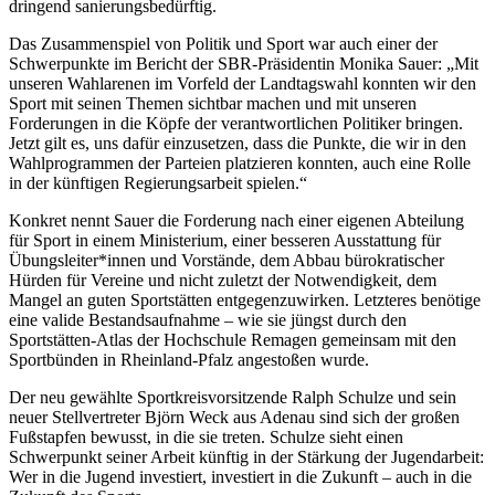
dringend sanierungsbedürftig.
Das Zusammenspiel von Politik und Sport war auch einer der
Schwerpunkte im Bericht der SBR-Präsidentin Monika Sauer: „Mit
unseren Wahlarenen im Vorfeld der Landtagswahl konnten wir den
Sport mit seinen Themen sichtbar machen und mit unseren
Forderungen in die Köpfe der verantwortlichen Politiker bringen.
Jetzt gilt es, uns dafür einzusetzen, dass die Punkte, die wir in den
Wahlprogrammen der Parteien platzieren konnten, auch eine Rolle
in der künftigen Regierungsarbeit spielen.“
Konkret nennt Sauer die Forderung nach einer eigenen Abteilung
für Sport in einem Ministerium, einer besseren Ausstattung für
Übungsleiter*innen und Vorstände, dem Abbau bürokratischer
Hürden für Vereine und nicht zuletzt der Notwendigkeit, dem
Mangel an guten Sportstätten entgegenzuwirken. Letzteres benötige
eine valide Bestandsaufnahme – wie sie jüngst durch den
Sportstätten-Atlas der Hochschule Remagen gemeinsam mit den
Sportbünden in Rheinland-Pfalz angestoßen wurde.
Der neu gewählte Sportkreisvorsitzende Ralph Schulze und sein
neuer Stellvertreter Björn Weck aus Adenau sind sich der großen
Fußstapfen bewusst, in die sie treten. Schulze sieht einen
Schwerpunkt seiner Arbeit künftig in der Stärkung der Jugendarbeit:
Wer in die Jugend investiert, investiert in die Zukunft – auch in die