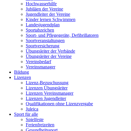
Hochwasserhilfe
Jubiläen der Vereine
Jugendleiter der Vereine
Kinder lernen Schwimmen
Landesjugendplan
Sportabzeichen
Sport- und Pflegegeräte, Defibrillatoren
Sportveranstaltungen
Sportversicherung
Übungsleiter der Verbände
Übungsleiter der Vereine
Vereinsbedarf
Vereinsmanager
Bildung
Lizenzen
Lizenz-Bezuschussung
Lizenzen Übungsleiter
Lizenzen Vereinsmanager
Lizenzen Jugendleiter
Qualifikationen ohne Lizenzvergabe
Juleica
Sport für alle
Spielfeste
Ferienfreizeiten
Gesundheitssport