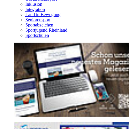
Inklusion
Integration
Land in Bewegung
Seniorensport
Sportabzeichen
Sportjugend Rheinland
Sportschulen