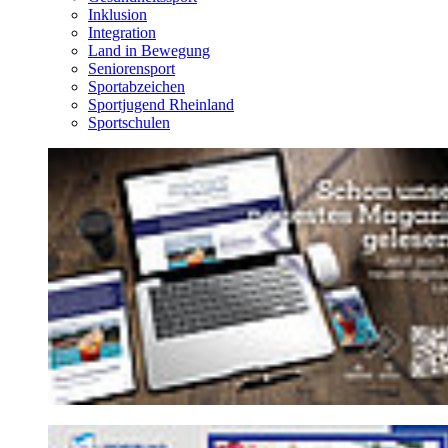
Inklusion
Integration
Land in Bewegung
Seniorensport
Sportabzeichen
Sportjugend Rheinland
Sportschulen