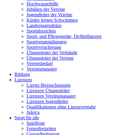
Hochwasserhilfe
Jubiläen der Vereine
Jugendleiter der Vereine
Kinder lernen Schwimmen
Landesjugendplan
Sportabzeichen
Sport- und Pflegegeräte, Defibrillatoren
Sportveranstaltungen
Sportversicherung
Übungsleiter der Verbände
Übungsleiter der Vereine
Vereinsbedarf
Vereinsmanager
Bildung
Lizenzen
Lizenz-Bezuschussung
Lizenzen Übungsleiter
Lizenzen Vereinsmanager
Lizenzen Jugendleiter
Qualifikationen ohne Lizenzvergabe
Juleica
Sport für alle
Spielfeste
Ferienfreizeiten
Gesundheitssport