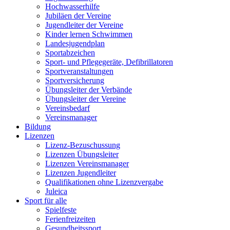
Hochwasserhilfe
Jubiläen der Vereine
Jugendleiter der Vereine
Kinder lernen Schwimmen
Landesjugendplan
Sportabzeichen
Sport- und Pflegegeräte, Defibrillatoren
Sportveranstaltungen
Sportversicherung
Übungsleiter der Verbände
Übungsleiter der Vereine
Vereinsbedarf
Vereinsmanager
Bildung
Lizenzen
Lizenz-Bezuschussung
Lizenzen Übungsleiter
Lizenzen Vereinsmanager
Lizenzen Jugendleiter
Qualifikationen ohne Lizenzvergabe
Juleica
Sport für alle
Spielfeste
Ferienfreizeiten
Gesundheitssport