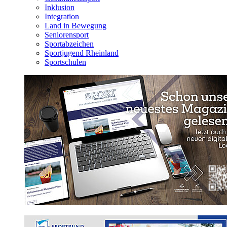
Inklusion
Integration
Land in Bewegung
Seniorensport
Sportabzeichen
Sportjugend Rheinland
Sportschulen