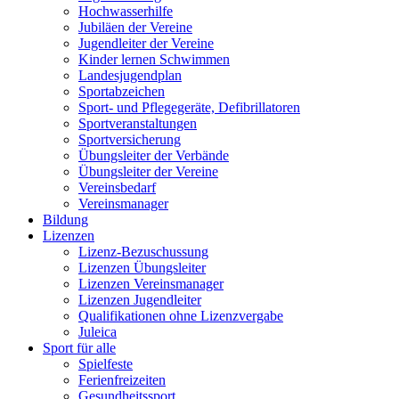
Hochwasserhilfe
Jubiläen der Vereine
Jugendleiter der Vereine
Kinder lernen Schwimmen
Landesjugendplan
Sportabzeichen
Sport- und Pflegegeräte, Defibrillatoren
Sportveranstaltungen
Sportversicherung
Übungsleiter der Verbände
Übungsleiter der Vereine
Vereinsbedarf
Vereinsmanager
Bildung
Lizenzen
Lizenz-Bezuschussung
Lizenzen Übungsleiter
Lizenzen Vereinsmanager
Lizenzen Jugendleiter
Qualifikationen ohne Lizenzvergabe
Juleica
Sport für alle
Spielfeste
Ferienfreizeiten
Gesundheitssport