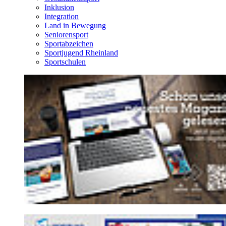
Inklusion
Integration
Land in Bewegung
Seniorensport
Sportabzeichen
Sportjugend Rheinland
Sportschulen